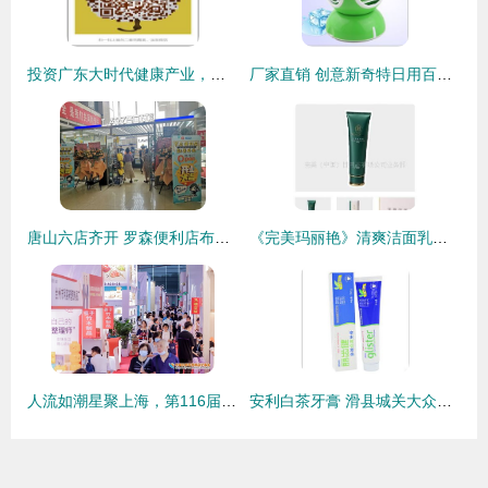
投资广东大时代健康产业，日用百货销售能否掘金？
厂家直销 创意新奇特日用百货，点亮生活新体验
唐山六店齐开 罗森便利店布局京津冀一体化的新篇章
《完美玛丽艳》清爽洁面乳特价热销 165元尽享专业护肤体验
人流如潮星聚上海，第116届中国日用百货商品交易会盛大开幕引领行业新风向
安利白茶牙膏 滑县城关大众日用品门市部的品质选择与日用品销售解析