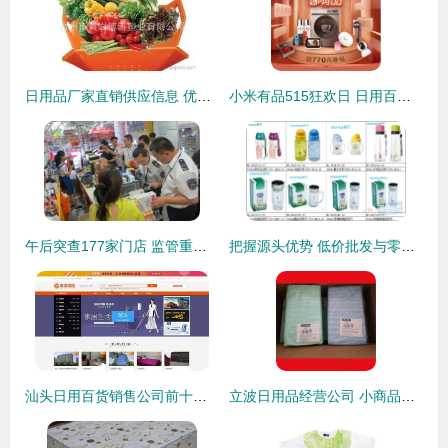
日用品厂家直销供应信息 优质日用百货批发价格一览
小米有品515狂欢日 日用百货低至五折，品质生活触手可及
午后突查177家门店 监管重拳出击打击走私，日用百货市场迎“巡查风暴”
把握源头优势 低价批发与零售融合的家居日用品与日用百货市场新机会
汕头日用百货销售公司前十名推荐 品质与口碑俱佳的选择
立波日用品经营公司 小商品、日用百货、小家电一站式批发采购指南