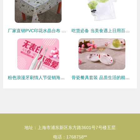
厂家直销PVC印花水晶台布 品质家居日用百货优选
吃货必备 当美食遇上日用百货，打造精致生活双赢攻略
粉色浪漫牙刷情人节促销海报矢量图 情人节营销的理想选择
骨瓷餐具套装 品质生活的精致选择，批发零售尽在日用百货
地址：上海市浦东新区东方路3601号7号楼五层
电话：1768758**