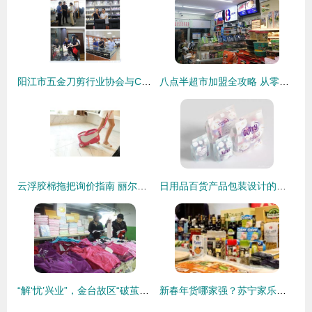
阳江市五金刀剪行业协会与CCF上海春季百货展战略合作全面启动!
八点半超市加盟全攻略 从零开始的日用百货销售之道
云浮胶棉拖把询价指南 丽尔家厂家直销优势与市场前景解析
日用品百货产品包装设计的创新与销售转化之道
“解‘忧’兴业”，金台故区“破茧换颜录”——百日兵团改造“脏乱差”+新模式，暨百货天地华丽蜕变直击书写一桩沉放时刻在故乡腔内的爆燃记深
新春年货哪家强？苏宁家乐福营采会带你一探究竟——日用百货销售亮点全解析