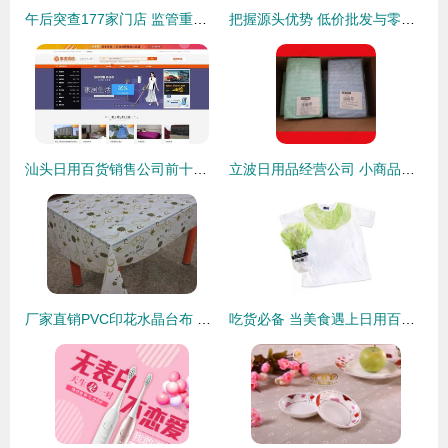
午后突查177家门店 监管重拳出击打击走私，日用百货市场迎“巡查风暴”
把握源头优势 低价批发与零售融合的家居日用品与日用百货市场新机会
汕头日用百货销售公司前十名推荐 品质与口碑俱佳的选择
立波日用品经营公司 小商品、日用百货、小家电一站式批发采购指南
厂家直销PVC印花水晶台布 品质家居日用百货优选
吃货必备 当美食遇上日用百货，打造精致生活双赢攻略