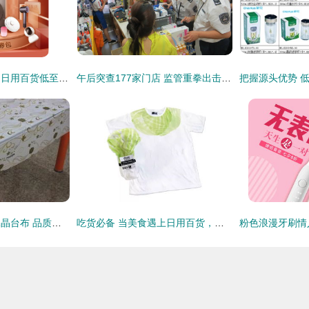
小米有品515狂欢日 日用百货低至五折，品质生活触手可及
午后突查177家门店 监管重拳出击打击走私，日用百货市场迎“巡查风暴”
厂家直销PVC印花水晶台布 品质家居日用百货优选
吃货必备 当美食遇上日用百货，打造精致生活双赢攻略