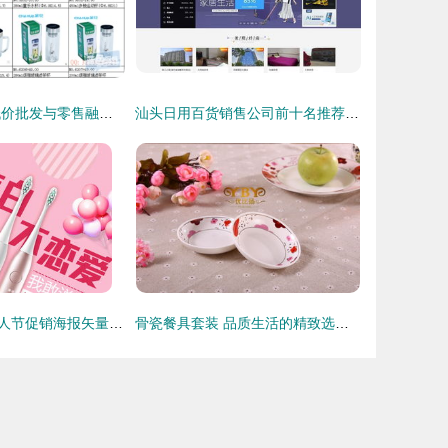
把握源头优势 低价批发与零售融合的家居日用品与日用百货市场新机会
汕头日用百货销售公司前十名推荐 品质与口碑俱佳的选择
粉色浪漫牙刷情人节促销海报矢量图 情人节营销的理想选择
骨瓷餐具套装 品质生活的精致选择，批发零售尽在日用百货