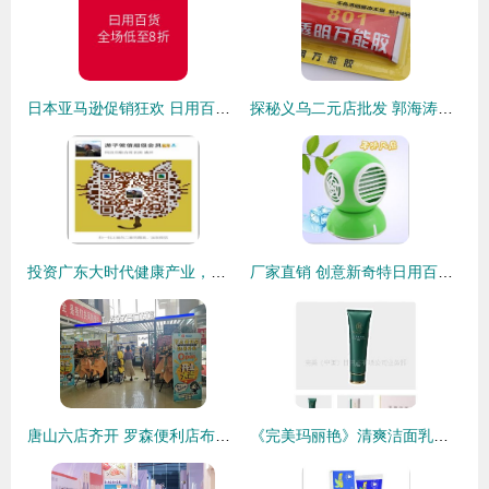
日本亚马逊促销狂欢 日用百货全场低至8折，海淘好物一网打尽！
探秘义乌二元店批发 郭海涛的日用百货生意经
投资广东大时代健康产业，日用百货销售能否掘金？
厂家直销 创意新奇特日用百货，点亮生活新体验
唐山六店齐开 罗森便利店布局京津冀一体化的新篇章
《完美玛丽艳》清爽洁面乳特价热销 165元尽享专业护肤体验