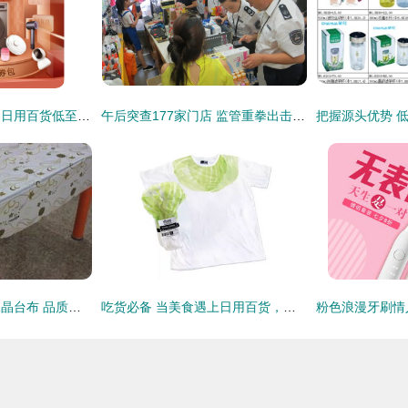
小米有品515狂欢日 日用百货低至五折，品质生活触手可及
午后突查177家门店 监管重拳出击打击走私，日用百货市场迎“巡查风暴”
厂家直销PVC印花水晶台布 品质家居日用百货优选
吃货必备 当美食遇上日用百货，打造精致生活双赢攻略