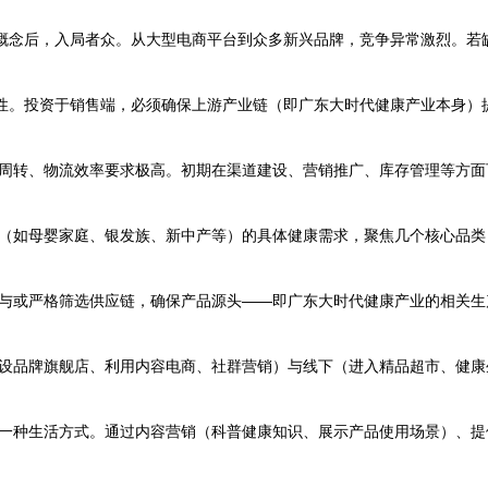
”概念后，入局者众。从大型电商平台到众多新兴品牌，竞争异常激烈。若
理性。投资于销售端，必须确保上游产业链（即广东大时代健康产业本身
周转、物流效率要求极高。初期在渠道建设、营销推广、库存管理等方面
（如母婴家庭、银发族、新中产等）的具体健康需求，聚焦几个核心品类
与或严格筛选供应链，确保产品源头——即广东大时代健康产业的相关生
设品牌旗舰店、利用内容电商、社群营销）与线下（进入精品超市、健康
一种生活方式。通过内容营销（科普健康知识、展示产品使用场景）、提